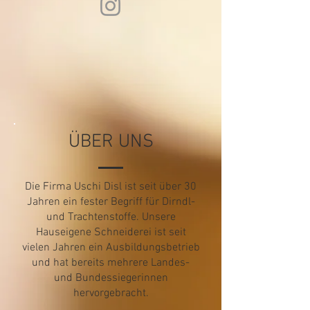
ÜBER UNS
Die Firma Uschi Disl ist seit über 30
Jahren ein fester Begriff für Dirndl-
und Trachtenstoffe. Unsere
Hauseigene Schneiderei ist seit
vielen Jahren ein Ausbildungsbetrieb
und hat bereits mehrere Landes-
und Bundessiegerinnen
hervorgebracht.